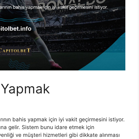
s Yapmak
ının bahis yapmak için iyi vakit geçirmesini istiyor.
mına gelir. Sistem bunu idare etmek için
venliği ve müşteri hizmetleri gibi dikkate alınması