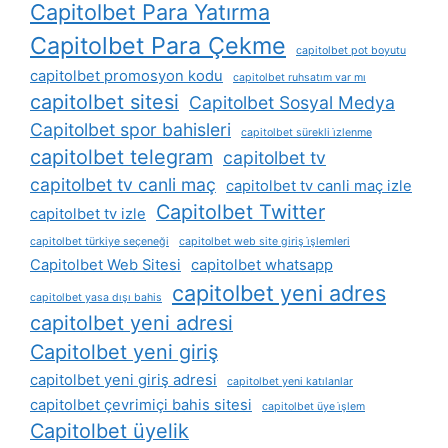
Capitolbet Para Yatırma
Capitolbet Para Çekme
capitolbet pot boyutu
capitolbet promosyon kodu
capitolbet ruhsatım var mı
capitolbet sitesi
Capitolbet Sosyal Medya
Capitolbet spor bahisleri
capitolbet sürekli i̇zlenme
capitolbet telegram
capitolbet tv
capitolbet tv canli maç
capitolbet tv canli maç izle
Capitolbet Twitter
capitolbet tv izle
capitolbet türkiye seçeneği
capitolbet web site giriş i̇şlemleri
Capitolbet Web Sitesi
capitolbet whatsapp
capitolbet yeni adres
capitolbet yasa dışı bahis
capitolbet yeni adresi
Capitolbet yeni giriş
capitolbet yeni giriş adresi
capitolbet yeni katılanlar
capitolbet çevrimiçi bahis sitesi
capitolbet üye i̇şlem
Capitolbet üyelik