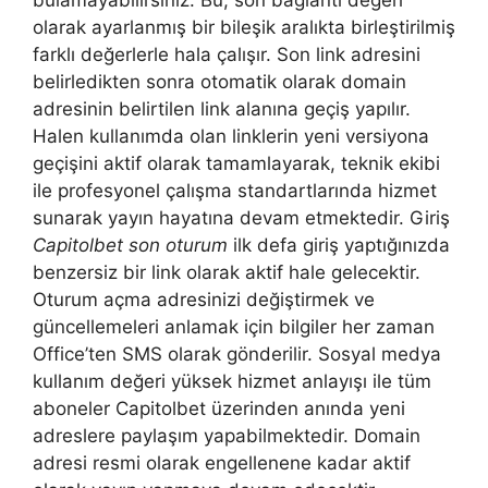
bulamayabilirsiniz. Bu, son bağlantı değeri
olarak ayarlanmış bir bileşik aralıkta birleştirilmiş
farklı değerlerle hala çalışır. Son link adresini
belirledikten sonra otomatik olarak domain
adresinin belirtilen link alanına geçiş yapılır.
Halen kullanımda olan linklerin yeni versiyona
geçişini aktif olarak tamamlayarak, teknik ekibi
ile profesyonel çalışma standartlarında hizmet
sunarak yayın hayatına devam etmektedir. Giriş
Capitolbet son oturum
ilk defa giriş yaptığınızda
benzersiz bir link olarak aktif hale gelecektir.
Oturum açma adresinizi değiştirmek ve
güncellemeleri anlamak için bilgiler her zaman
Office’ten SMS olarak gönderilir. Sosyal medya
kullanım değeri yüksek hizmet anlayışı ile tüm
aboneler Capitolbet üzerinden anında yeni
adreslere paylaşım yapabilmektedir. Domain
adresi resmi olarak engellenene kadar aktif