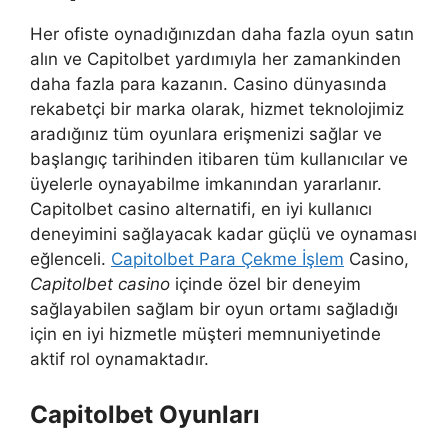
Her ofiste oynadığınızdan daha fazla oyun satın
alın ve Capitolbet yardımıyla her zamankinden
daha fazla para kazanın. Casino dünyasında
rekabetçi bir marka olarak, hizmet teknolojimiz
aradığınız tüm oyunlara erişmenizi sağlar ve
başlangıç ​​tarihinden itibaren tüm kullanıcılar ve
üyelerle oynayabilme imkanından yararlanır.
Capitolbet casino alternatifi, en iyi kullanıcı
deneyimini sağlayacak kadar güçlü ve oynaması
eğlenceli.
Capitolbet Para Çekme İşlem
Casino,
Capitolbet casino
içinde özel bir deneyim
sağlayabilen sağlam bir oyun ortamı sağladığı
için en iyi hizmetle müşteri memnuniyetinde
aktif rol oynamaktadır.
Capitolbet Oyunları