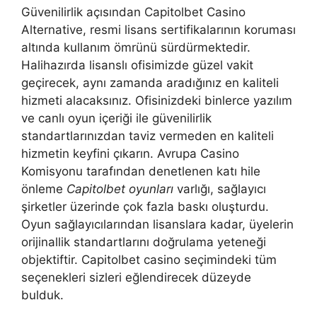
Güvenilirlik açısından Capitolbet Casino
Alternative, resmi lisans sertifikalarının koruması
altında kullanım ömrünü sürdürmektedir.
Halihazırda lisanslı ofisimizde güzel vakit
geçirecek, aynı zamanda aradığınız en kaliteli
hizmeti alacaksınız. Ofisinizdeki binlerce yazılım
ve canlı oyun içeriği ile güvenilirlik
standartlarınızdan taviz vermeden en kaliteli
hizmetin keyfini çıkarın. Avrupa Casino
Komisyonu tarafından denetlenen katı hile
önleme
Capitolbet oyunları
varlığı, sağlayıcı
şirketler üzerinde çok fazla baskı oluşturdu.
Oyun sağlayıcılarından lisanslara kadar, üyelerin
orijinallik standartlarını doğrulama yeteneği
objektiftir. Capitolbet casino seçimindeki tüm
seçenekleri sizleri eğlendirecek düzeyde
bulduk.