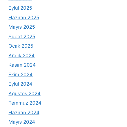
Eylül 2025
Haziran 2025
Mayıs 2025
Şubat 2025
Ocak 2025
Aralık 2024
Kasım 2024
Ekim 2024
Eylül 2024
Ağustos 2024
Temmuz 2024
Haziran 2024
Mayıs 2024