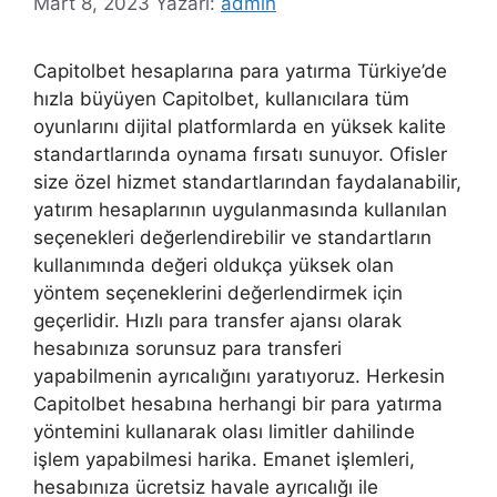
Mart 8, 2023
Yazarı:
admin
Capitolbet hesaplarına para yatırma Türkiye’de
hızla büyüyen Capitolbet, kullanıcılara tüm
oyunlarını dijital platformlarda en yüksek kalite
standartlarında oynama fırsatı sunuyor. Ofisler
size özel hizmet standartlarından faydalanabilir,
yatırım hesaplarının uygulanmasında kullanılan
seçenekleri değerlendirebilir ve standartların
kullanımında değeri oldukça yüksek olan
yöntem seçeneklerini değerlendirmek için
geçerlidir. Hızlı para transfer ajansı olarak
hesabınıza sorunsuz para transferi
yapabilmenin ayrıcalığını yaratıyoruz. Herkesin
Capitolbet hesabına herhangi bir para yatırma
yöntemini kullanarak olası limitler dahilinde
işlem yapabilmesi harika. Emanet işlemleri,
hesabınıza ücretsiz havale ayrıcalığı ile