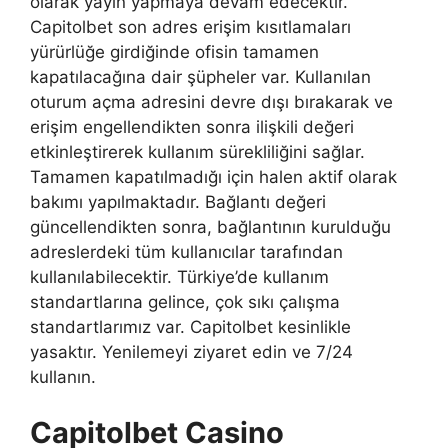
olarak yayın yapmaya devam edecektir.
Capitolbet son adres erişim kısıtlamaları
yürürlüğe girdiğinde ofisin tamamen
kapatılacağına dair şüpheler var. Kullanılan
oturum açma adresini devre dışı bırakarak ve
erişim engellendikten sonra ilişkili değeri
etkinleştirerek kullanım sürekliliğini sağlar.
Tamamen kapatılmadığı için halen aktif olarak
bakımı yapılmaktadır. Bağlantı değeri
güncellendikten sonra, bağlantının kurulduğu
adreslerdeki tüm kullanıcılar tarafından
kullanılabilecektir. Türkiye’de kullanım
standartlarına gelince, çok sıkı çalışma
standartlarımız var. Capitolbet kesinlikle
yasaktır. Yenilemeyi ziyaret edin ve 7/24
kullanın.
Capitolbet Casino