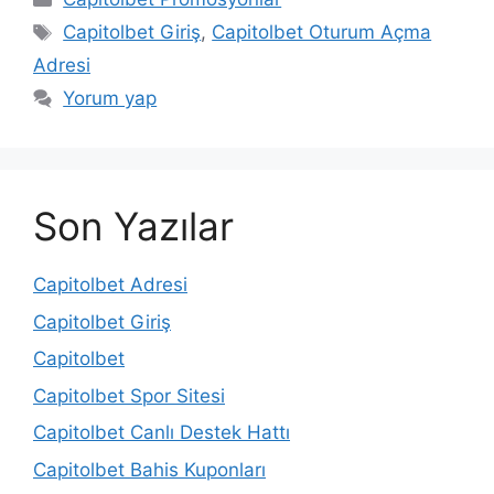
Etiketler
Capitolbet Giriş
,
Capitolbet Oturum Açma
Adresi
Yorum yap
Son Yazılar
Capitolbet Adresi
Capitolbet Giriş
Capitolbet
Capitolbet Spor Sitesi
Capitolbet Canlı Destek Hattı
Capitolbet Bahis Kuponları