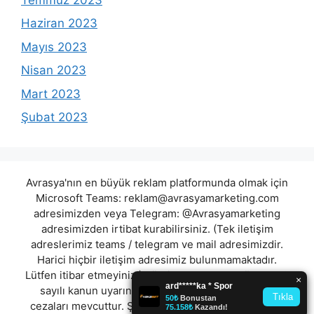
Haziran 2023
Mayıs 2023
Nisan 2023
Mart 2023
Şubat 2023
Avrasya'nın en büyük reklam platformunda olmak için
Microsoft Teams:
reklam@avrasyamarketing.com
adresimizden veya Telegram: @Avrasyamarketing
adresimizden irtibat kurabilirsiniz. (Tek iletişim
adreslerimiz teams / telegram ve mail adresimizdir.
Harici hiçbir iletişim adresimiz bulunmamaktadır.
Lütfen itibar etmeyiniz.) Türkiye yasalarına göre 7258
sayılı kanun uyarınca yasa dışı bahis oynamanın
cezaları mevcuttur. Şu an bulunduğunuz site hiç bir