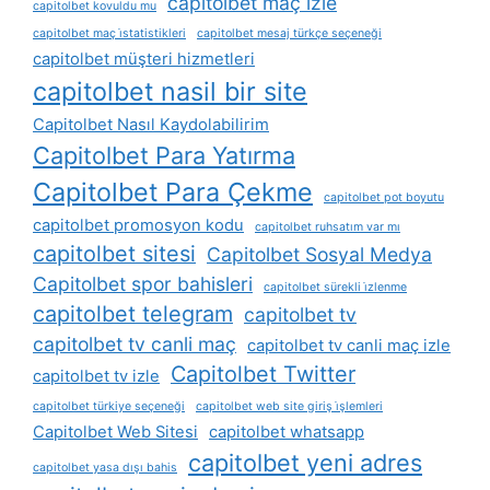
capitolbet maç izle
capitolbet kovuldu mu
capitolbet maç i̇statistikleri
capitolbet mesaj türkçe seçeneği
capitolbet müşteri hizmetleri
capitolbet nasil bir site
Capitolbet Nasıl Kaydolabilirim
Capitolbet Para Yatırma
Capitolbet Para Çekme
capitolbet pot boyutu
capitolbet promosyon kodu
capitolbet ruhsatım var mı
capitolbet sitesi
Capitolbet Sosyal Medya
Capitolbet spor bahisleri
capitolbet sürekli i̇zlenme
capitolbet telegram
capitolbet tv
capitolbet tv canli maç
capitolbet tv canli maç izle
Capitolbet Twitter
capitolbet tv izle
capitolbet türkiye seçeneği
capitolbet web site giriş i̇şlemleri
Capitolbet Web Sitesi
capitolbet whatsapp
capitolbet yeni adres
capitolbet yasa dışı bahis