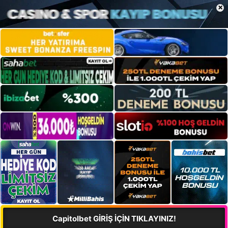
×
Capitolbet GİRİŞ İÇİN TIKLAYINIZ!