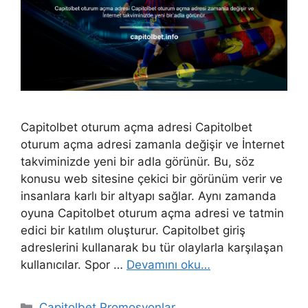
Capitolbet oturum açma adresi Capitolbet
oturum açma adresi zamanla değişir ve İnternet
takviminizde yeni bir adla görünür. Bu, söz
konusu web sitesine çekici bir görünüm verir ve
insanlara karlı bir altyapı sağlar. Aynı zamanda
oyuna Capitolbet oturum açma adresi ve tatmin
edici bir katılım oluşturur. Capitolbet giriş
adreslerini kullanarak bu tür olaylarla karşılaşan
kullanıcılar. Spor …
Devamını oku…
Kategoriler
Capitolbet Promosyonlar