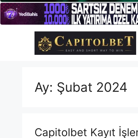
İçeriğe
atla
Ay:
Şubat 2024
Capitolbet Kayıt İşle