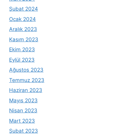
Şubat 2024
Ocak 2024
Aralık 2023
Kasım 2023
Ekim 2023
Eylül 2023
Ağustos 2023
Temmuz 2023
Haziran 2023
Mayıs 2023
Nisan 2023
Mart 2023
Şubat 2023