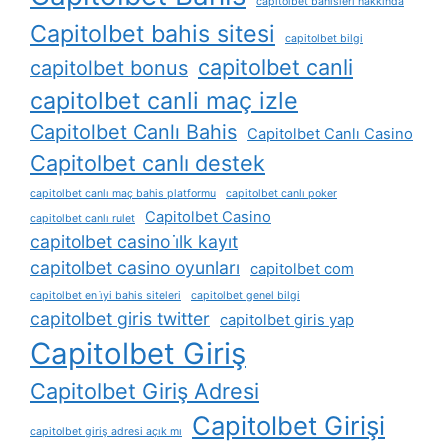
capitolbet bahisleri hakkında
Capitolbet bahis sitesi
capitolbet bilgi
capitolbet canli
capitolbet bonus
capitolbet canli maç izle
Capitolbet Canlı Bahis
Capitolbet Canlı Casino
Capitolbet canlı destek
capitolbet canlı maç bahis platformu
capitolbet canlı poker
Capitolbet Casino
capitolbet canlı rulet
capitolbet casino i̇lk kayıt
capitolbet casino oyunları
capitolbet com
capitolbet en i̇yi bahis siteleri
capitolbet genel bilgi
capitolbet giris twitter
capitolbet giris yap
Capitolbet Giriş
Capitolbet Giriş Adresi
Capitolbet Girişi
capitolbet giriş adresi açık mı