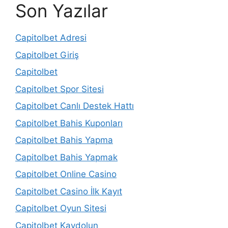
Son Yazılar
Capitolbet Adresi
Capitolbet Giriş
Capitolbet
Capitolbet Spor Sitesi
Capitolbet Canlı Destek Hattı
Capitolbet Bahis Kuponları
Capitolbet Bahis Yapma
Capitolbet Bahis Yapmak
Capitolbet Online Casino
Capitolbet Casino İlk Kayıt
Capitolbet Oyun Sitesi
Capitolbet Kaydolun