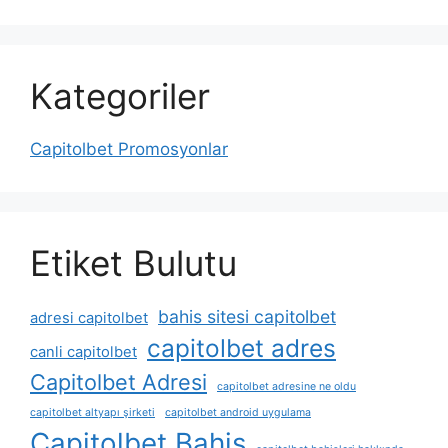
Kategoriler
Capitolbet Promosyonlar
Etiket Bulutu
bahis sitesi capitolbet
adresi capitolbet
capitolbet adres
canli capitolbet
Capitolbet Adresi
capitolbet adresine ne oldu
capitolbet altyapı şirketi
capitolbet android uygulama
Capitolbet Bahis