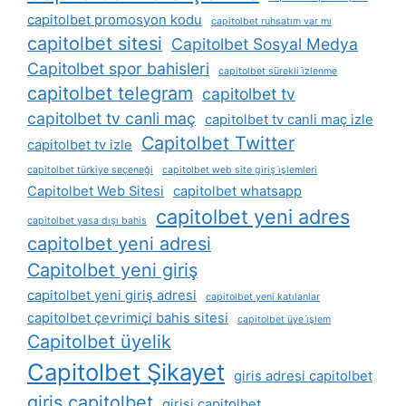
capitolbet promosyon kodu
capitolbet ruhsatım var mı
capitolbet sitesi
Capitolbet Sosyal Medya
Capitolbet spor bahisleri
capitolbet sürekli i̇zlenme
capitolbet telegram
capitolbet tv
capitolbet tv canli maç
capitolbet tv canli maç izle
Capitolbet Twitter
capitolbet tv izle
capitolbet türkiye seçeneği
capitolbet web site giriş i̇şlemleri
Capitolbet Web Sitesi
capitolbet whatsapp
capitolbet yeni adres
capitolbet yasa dışı bahis
capitolbet yeni adresi
Capitolbet yeni giriş
capitolbet yeni giriş adresi
capitolbet yeni katılanlar
capitolbet çevrimiçi bahis sitesi
capitolbet üye i̇şlem
Capitolbet üyelik
Capitolbet Şikayet
giris adresi capitolbet
giris capitolbet
girisi capitolbet