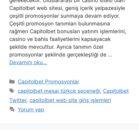
gerekecektir. Uluslararası bir casino sitesi olan
Capitolbet web sitesi, geniş içerik yelpazesiyle
çeşitli promosyonlar sunmaya devam ediyor.
Çeşitli promosyon tanımları bulunmasına
rağmen Capitolbet bonusları yatırım işlemlerini,
casino ve bahis faaliyetlerini kapsayacak
şekilde mevcuttur. Ayrıca tanımın özel
promosyonlar şeklinde gerçekleştiği de …
Devamını oku…
Kategoriler
Capitolbet Promosyonlar
Etiketler
capitolbet mesaj türkçe seçeneği
,
Capitolbet
Twitter
,
capitolbet web site giriş i̇şlemleri
Yorum yap