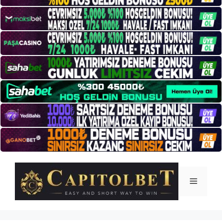
İçeriğe
atla
Menü