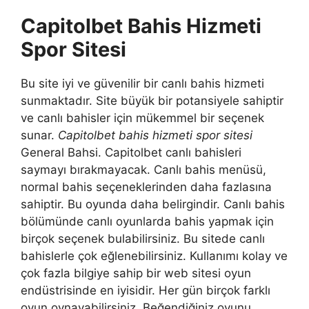
Capitolbet Bahis Hizmeti
Spor Sitesi
Bu site iyi ve güvenilir bir canlı bahis hizmeti
sunmaktadır. Site büyük bir potansiyele sahiptir
ve canlı bahisler için mükemmel bir seçenek
sunar.
Capitolbet bahis hizmeti spor sitesi
General Bahsi. Capitolbet canlı bahisleri
saymayı bırakmayacak. Canlı bahis menüsü,
normal bahis seçeneklerinden daha fazlasına
sahiptir. Bu oyunda daha belirgindir. Canlı bahis
bölümünde canlı oyunlarda bahis yapmak için
birçok seçenek bulabilirsiniz. Bu sitede canlı
bahislerle çok eğlenebilirsiniz. Kullanımı kolay ve
çok fazla bilgiye sahip bir web sitesi oyun
endüstrisinde en iyisidir. Her gün birçok farklı
oyun oynayabilirsiniz. Beğendiğiniz oyunu