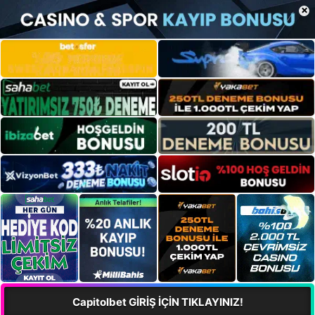
×
Capitolbet GİRİŞ İÇİN TIKLAYINIZ!