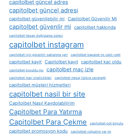
capitolbet güncel adres
capitolbet güncel adresi
capitolbet güvenilebilir mi
Capitolbet Güvenilir Mi
capitolbet güvenlir mi
capitolbet hakkında
capitolbet hesap doğrulama süreci
capitolbet instagram
capitolbet i̇çin güvenilir saklanma yeri
capitolbet kapandı mı canlı rulet
capitolbet kayit
Capitolbet kayıt
capitolbet kaç oldu
capitolbet maç izle
capitolbet kovuldu mu
capitolbet maç i̇statistikleri
capitolbet mesaj türkçe seçeneği
capitolbet müşteri hizmetleri
capitolbet nasil bir site
Capitolbet Nasıl Kaydolabilirim
Capitolbet Para Yatırma
Capitolbet Para Çekme
capitolbet pot boyutu
capitolbet promosyon kodu
capitolbet ruhsatım var mı