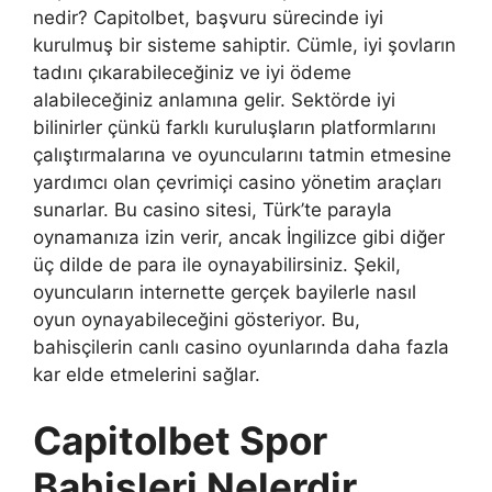
nedir? Capitolbet, başvuru sürecinde iyi
kurulmuş bir sisteme sahiptir. Cümle, iyi şovların
tadını çıkarabileceğiniz ve iyi ödeme
alabileceğiniz anlamına gelir. Sektörde iyi
bilinirler çünkü farklı kuruluşların platformlarını
çalıştırmalarına ve oyuncularını tatmin etmesine
yardımcı olan çevrimiçi casino yönetim araçları
sunarlar. Bu casino sitesi, Türk’te parayla
oynamanıza izin verir, ancak İngilizce gibi diğer
üç dilde de para ile oynayabilirsiniz. Şekil,
oyuncuların internette gerçek bayilerle nasıl
oyun oynayabileceğini gösteriyor. Bu,
bahisçilerin canlı casino oyunlarında daha fazla
kar elde etmelerini sağlar.
Capitolbet Spor
Bahisleri Nelerdir