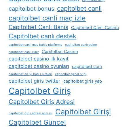
capitolbet bilgi
capitolbet canli
capitolbet bonus
capitolbet canli maç izle
Capitolbet Canlı Bahis
Capitolbet Canlı Casino
Capitolbet canlı destek
capitolbet canlı maç bahis platformu
capitolbet canlı poker
Capitolbet Casino
capitolbet canlı rulet
capitolbet casino i̇lk kayıt
capitolbet casino oyunları
capitolbet com
capitolbet en i̇yi bahis siteleri
capitolbet genel bilgi
capitolbet giris twitter
capitolbet giris yap
Capitolbet Giriş
Capitolbet Giriş Adresi
Capitolbet Girişi
capitolbet giriş adresi açık mı
Capitolbet Güncel