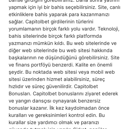
yapmak için iyi bir bahis seçebilirsiniz. Site, canlı
etkinliklere bahis yaparak para kazanmanızı
sağlar. Capitolbet girdilerinin türlerini
yorumlamanın birçok farklı yolu vardır. Teknoloji,
bahis sitelerinde birçok farklı platformda
yazmanızı mümkün kıldı. Bu web sitelerinde ve
diğer web sitelerinde bu web sitesi hakkında
başkalarının ne düşündüğünü görebilirsiniz. Site
ve finans portföyü benzerdi. Kalite en önemli
şeydir. Bu noktada web sitesi veya mobil web
sitesi üzerinden hizmet alabilirsiniz, süreç
hızlıdır ve süreç güvenilirdir. Capitolbet
Bonusları. Capitolbet bonuslarını ziyaret ederek
ve yangın dansçısı oynayarak benzersiz
bonuslar kazanır. İlk kez kaydolmadan önce
kuralları ve gereksinimleri kontrol edin. Bu
kurallar size yardımcı olmak ve paranızı