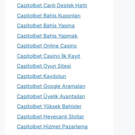
Capitolbet Canlı Destek Hattı
Capitolbet Bahis Kuponları
Capitolbet Bahis Yapma
Capitolbet Bahis Yapmak
Capitolbet Online Casino
Capitolbet Casino İlk Kayıt
Capitolbet Oyun Sitesi
Capitolbet Kaydolun
Capitolbet Google Aramaları
Capitolbet Üyelik Avantajları
Capitolbet Yüksek Bahisler
Capitolbet Heyecanlı Slotlar
Capitolbet Hizmet Pazarlama