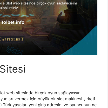
Sitesi
lot web sitesinde birçok oyun sağlayıcısını
 oyunları vermek için büyük bir slot makinesi şirketi
kü Türk yasaları yeni giriş adresini ve oyuncunun ne