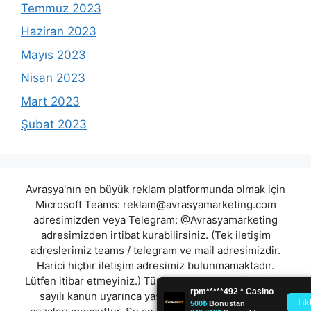
Temmuz 2023
Haziran 2023
Mayıs 2023
Nisan 2023
Mart 2023
Şubat 2023
Avrasya'nın en büyük reklam platformunda olmak için
Microsoft Teams:
reklam@avrasyamarketing.com
adresimizden veya Telegram: @Avrasyamarketing
adresimizden irtibat kurabilirsiniz. (Tek iletişim
adreslerimiz teams / telegram ve mail adresimizdir.
Harici hiçbir iletişim adresimiz bulunmamaktadır.
Lütfen itibar etmeyiniz.) Türkiye yasalarına göre 7258
sayılı kanun uyarınca yasa dışı bahis oynamanın