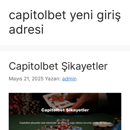
capitolbet yeni giriş
adresi
Capitolbet Şikayetler
Mayıs 21, 2025
Yazarı:
admin