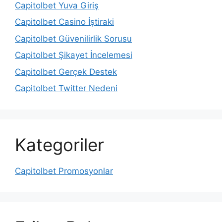
Capitolbet Yuva Giriş
Capitolbet Casino İştiraki
Capitolbet Güvenilirlik Sorusu
Capitolbet Şikayet İncelemesi
Capitolbet Gerçek Destek
Capitolbet Twitter Nedeni
Kategoriler
Capitolbet Promosyonlar