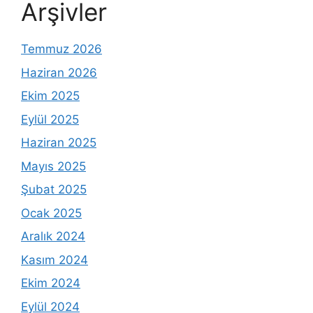
Arşivler
Temmuz 2026
Haziran 2026
Ekim 2025
Eylül 2025
Haziran 2025
Mayıs 2025
Şubat 2025
Ocak 2025
Aralık 2024
Kasım 2024
Ekim 2024
Eylül 2024