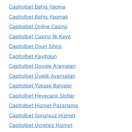
Capitolbet Bahis Yapma
Capitolbet Bahis Yapmak
Capitolbet Online Casino
Capitolbet Casino İlk Kayıt
Capitolbet Oyun Sitesi
Capitolbet Kaydolun
Capitolbet Google Aramaları
Capitolbet Üyelik Avantajları
Capitolbet Yüksek Bahisler
Capitolbet Heyecanlı Slotlar
Capitolbet Hizmet Pazarlama
Capitolbet Sorunsuz Hizmet
Capitolbet Ücretsiz Hizmet