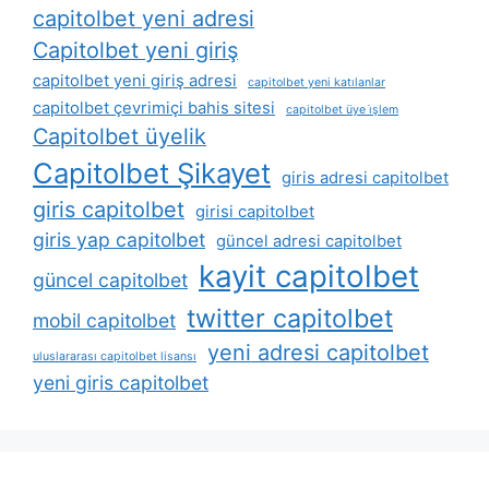
capitolbet yeni adresi
Capitolbet yeni giriş
capitolbet yeni giriş adresi
capitolbet yeni katılanlar
capitolbet çevrimiçi bahis sitesi
capitolbet üye i̇şlem
Capitolbet üyelik
Capitolbet Şikayet
giris adresi capitolbet
giris capitolbet
girisi capitolbet
giris yap capitolbet
güncel adresi capitolbet
kayit capitolbet
güncel capitolbet
twitter capitolbet
mobil capitolbet
yeni adresi capitolbet
uluslararası capitolbet lisansı
yeni giris capitolbet