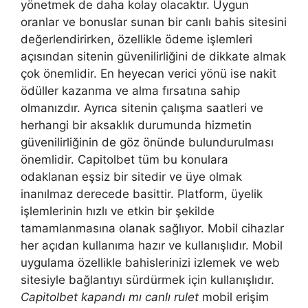
yönetmek de daha kolay olacaktır. Uygun
oranlar ve bonuslar sunan bir canlı bahis sitesini
değerlendirirken, özellikle ödeme işlemleri
açısından sitenin güvenilirliğini de dikkate almak
çok önemlidir. En heyecan verici yönü ise nakit
ödüller kazanma ve alma fırsatına sahip
olmanızdır. Ayrıca sitenin çalışma saatleri ve
herhangi bir aksaklık durumunda hizmetin
güvenilirliğinin de göz önünde bulundurulması
önemlidir. Capitolbet tüm bu konulara
odaklanan eşsiz bir sitedir ve üye olmak
inanılmaz derecede basittir. Platform, üyelik
işlemlerinin hızlı ve etkin bir şekilde
tamamlanmasına olanak sağlıyor. Mobil cihazlar
her açıdan kullanıma hazır ve kullanışlıdır. Mobil
uygulama özellikle bahislerinizi izlemek ve web
sitesiyle bağlantıyı sürdürmek için kullanışlıdır.
Capitolbet kapandı mı canlı rulet
mobil erişim