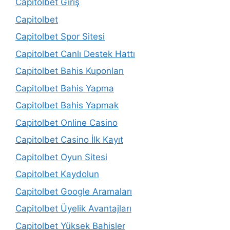
Capitolbet Giriş
Capitolbet
Capitolbet Spor Sitesi
Capitolbet Canlı Destek Hattı
Capitolbet Bahis Kuponları
Capitolbet Bahis Yapma
Capitolbet Bahis Yapmak
Capitolbet Online Casino
Capitolbet Casino İlk Kayıt
Capitolbet Oyun Sitesi
Capitolbet Kaydolun
Capitolbet Google Aramaları
Capitolbet Üyelik Avantajları
Capitolbet Yüksek Bahisler