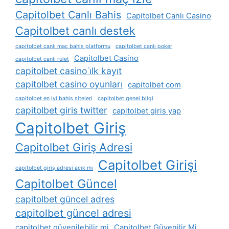
Capitolbet Canlı Bahis
Capitolbet Canlı Casino
Capitolbet canlı destek
capitolbet canlı maç bahis platformu
capitolbet canlı poker
Capitolbet Casino
capitolbet canlı rulet
capitolbet casino i̇lk kayıt
capitolbet casino oyunları
capitolbet com
capitolbet en i̇yi bahis siteleri
capitolbet genel bilgi
capitolbet giris twitter
capitolbet giris yap
Capitolbet Giriş
Capitolbet Giriş Adresi
Capitolbet Girişi
capitolbet giriş adresi açık mı
Capitolbet Güncel
capitolbet güncel adres
capitolbet güncel adresi
capitolbet güvenilebilir mi
Capitolbet Güvenilir Mi