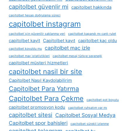
capitolbet güvenlir mi
capitolbet hakkında
capitolbet hesap doğrulama süreci
capitolbet instagram
capitolbet i̇çin güvenilir saklanma yeri
capitolbet kapandı mı canlı rulet
capitolbet kayit
Capitolbet kayıt
capitolbet kaç oldu
capitolbet maç izle
capitolbet kovuldu mu
capitolbet maç i̇statistikleri
capitolbet mesaj türkçe seçeneği
capitolbet müşteri hizmetleri
capitolbet nasil bir site
Capitolbet Nasıl Kaydolabilirim
Capitolbet Para Yatırma
Capitolbet Para Çekme
capitolbet pot boyutu
capitolbet promosyon kodu
capitolbet ruhsatım var mı
capitolbet sitesi
Capitolbet Sosyal Medya
Capitolbet spor bahisleri
capitolbet sürekli i̇zlenme
capitolbet telegram