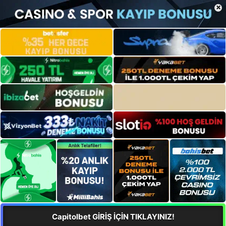
×
Capitolbet GİRİŞ İÇİN TIKLAYINIZ!