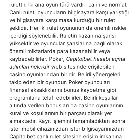
rulettir. İki ana oyun türü vardır: canlı ve normal.
Canlı rulet, oyuncuların bilgisayara karşı yarıştığı
ve bilgisayara karşı masa kurduğu bir rulet
şeklidir. Her iki rulet oyununun da önemli riskler
içerdiği söylenebilir. Ruletin kazanma şansı
yüksektir ve oyuncular şanslarına bağlı olarak
önemli miktarlarda para kazanabilir veya
kaybedebilirler. Poker,
Capitolbet hesabı açma
adımları nelerdir
web sitesinde erişilebilen
casino oyunlarından biridir. Belirli yönergeleri
takip eden bir oyundur. Poker oyuncuları
finansal aksaklıklarını bonus kaybetme gibi
programlarla telafi edebilirler. Belirli koşullar
altında verilen bonusları da casino oyunlarının
kural ve koşullarının bir parçası olarak yer
almaktadır. Kayıt işlemini tamamladıktan sonra
ister mobil cihazınızdan ister bilgisayarınızdan
Capitolbet canlı rulet sitesine erişim imkanına