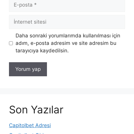
E-
posta
İnternet
sitesi
Daha sonraki yorumlarımda kullanılması için
adım, e-posta adresim ve site adresim bu
tarayıcıya kaydedilsin.
Son Yazılar
Capitolbet Adresi