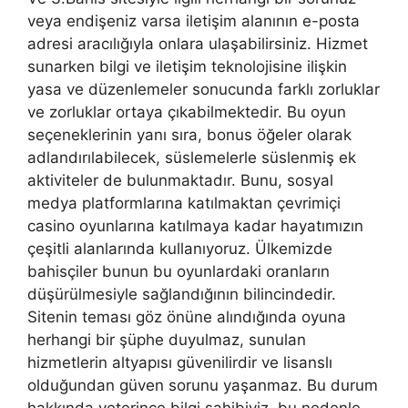
veya endişeniz varsa iletişim alanının e-posta
adresi aracılığıyla onlara ulaşabilirsiniz. Hizmet
sunarken bilgi ve iletişim teknolojisine ilişkin
yasa ve düzenlemeler sonucunda farklı zorluklar
ve zorluklar ortaya çıkabilmektedir. Bu oyun
seçeneklerinin yanı sıra, bonus öğeler olarak
adlandırılabilecek, süslemelerle süslenmiş ek
aktiviteler de bulunmaktadır. Bunu, sosyal
medya platformlarına katılmaktan çevrimiçi
casino oyunlarına katılmaya kadar hayatımızın
çeşitli alanlarında kullanıyoruz. Ülkemizde
bahisçiler bunun bu oyunlardaki oranların
düşürülmesiyle sağlandığının bilincindedir.
Sitenin teması göz önüne alındığında oyuna
herhangi bir şüphe duyulmaz, sunulan
hizmetlerin altyapısı güvenilirdir ve lisanslı
olduğundan güven sorunu yaşanmaz. Bu durum
hakkında yeterince bilgi sahibiyiz, bu nedenle