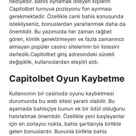
hediyedir. Bahis oynamak isteyen kişilerin
Capitolbet turnuva pozisyonu
fon ayırması
gerekmektedir. Özellikle canlı bahis konusunda
istekliyseniz, bonuslardan yararlanmak daha da
önemlidir. Bu yazımızda her zaman rağbet
gören, kimlik gerektirmeyen ve fazla zamanınızı
almayan popüler casino sitelerinin bir listesini
derledik.Capitolbet giriş adresindeki sürekli
değişiklik, kullanıcılardan eleştiri aldı.
Capitolbet Oyun Kaybetme
Kullanıcının bir casinoda oyunu kaybetmesi
durumunda bu web sitesi yararlı olabilir. Bu
aşamada bahisçiye bunun ek bir ödül olduğunu
hatırlatmak önemlidir. Özellikle yeni başlayanlar
için en zorlayıcı nokta, bahis şartlarıyla birlikte
gelen bonuslardır. Bununla birlikte bahis