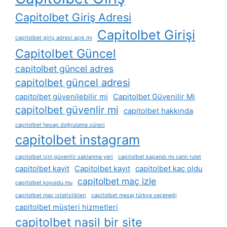
Capitolbet Giriş Adresi
Capitolbet Girişi
capitolbet giriş adresi açık mı
Capitolbet Güncel
capitolbet güncel adres
capitolbet güncel adresi
capitolbet güvenilebilir mi
Capitolbet Güvenilir Mi
capitolbet güvenlir mi
capitolbet hakkında
capitolbet hesap doğrulama süreci
capitolbet instagram
capitolbet i̇çin güvenilir saklanma yeri
capitolbet kapandı mı canlı rulet
capitolbet kayit
Capitolbet kayıt
capitolbet kaç oldu
capitolbet maç izle
capitolbet kovuldu mu
capitolbet maç i̇statistikleri
capitolbet mesaj türkçe seçeneği
capitolbet müşteri hizmetleri
capitolbet nasil bir site