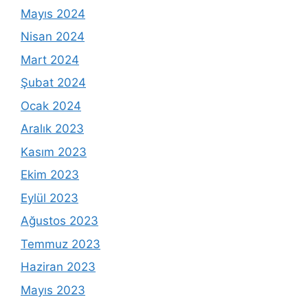
Mayıs 2024
Nisan 2024
Mart 2024
Şubat 2024
Ocak 2024
Aralık 2023
Kasım 2023
Ekim 2023
Eylül 2023
Ağustos 2023
Temmuz 2023
Haziran 2023
Mayıs 2023