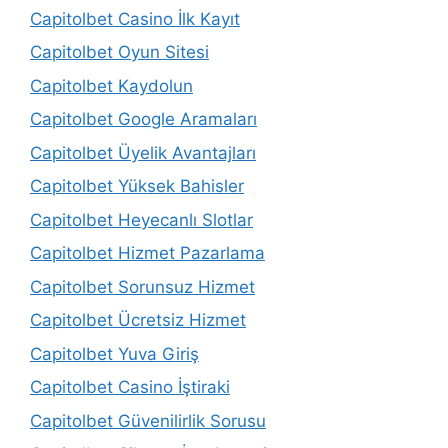
Capitolbet Casino İlk Kayıt
Capitolbet Oyun Sitesi
Capitolbet Kaydolun
Capitolbet Google Aramaları
Capitolbet Üyelik Avantajları
Capitolbet Yüksek Bahisler
Capitolbet Heyecanlı Slotlar
Capitolbet Hizmet Pazarlama
Capitolbet Sorunsuz Hizmet
Capitolbet Ücretsiz Hizmet
Capitolbet Yuva Giriş
Capitolbet Casino İştiraki
Capitolbet Güvenilirlik Sorusu