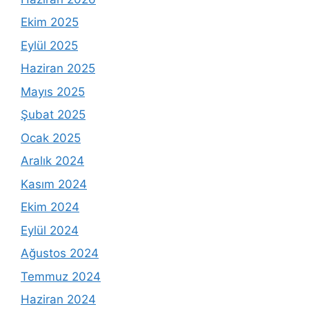
Ekim 2025
Eylül 2025
Haziran 2025
Mayıs 2025
Şubat 2025
Ocak 2025
Aralık 2024
Kasım 2024
Ekim 2024
Eylül 2024
Ağustos 2024
Temmuz 2024
Haziran 2024