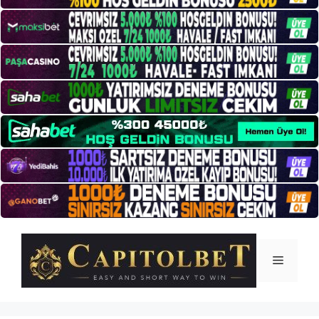
İçeriğe
atla
Menü