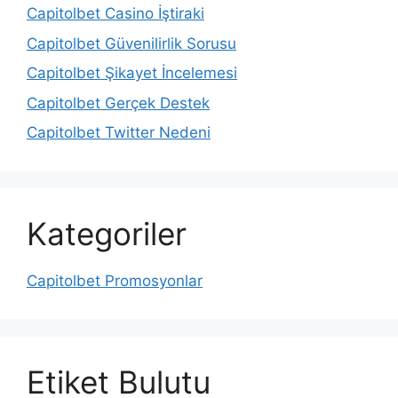
Capitolbet Casino İştiraki
Capitolbet Güvenilirlik Sorusu
Capitolbet Şikayet İncelemesi
Capitolbet Gerçek Destek
Capitolbet Twitter Nedeni
Kategoriler
Capitolbet Promosyonlar
Etiket Bulutu