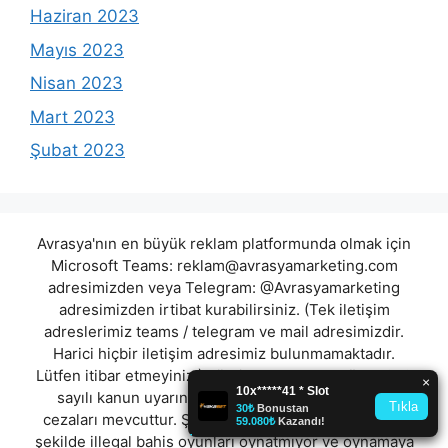
Haziran 2023
Mayıs 2023
Nisan 2023
Mart 2023
Şubat 2023
Avrasya'nın en büyük reklam platformunda olmak için
Microsoft Teams:
reklam@avrasyamarketing.com
adresimizden veya Telegram: @Avrasyamarketing
adresimizden irtibat kurabilirsiniz. (Tek iletişim
adreslerimiz teams / telegram ve mail adresimizdir.
Harici hiçbir iletişim adresimiz bulunmamaktadır.
Lütfen itibar etmeyiniz.) Türkiye yasalarına göre 7258
sayılı kanun uyarınca yasa dışı bahis oynamanın
cezaları mevcuttur. Şu an bulunduğunuz site hiç bir
şekilde illegal bahis oyunları oynatmıyor ve oynamaya