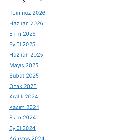
Temmuz 2026
Haziran 2026
Ekim 2025
Eylül 2025
Haziran 2025
Mayıs 2025
Şubat 2025
Ocak 2025
Aralık 2024
Kasım 2024
Ekim 2024
Eylül 2024
Ağustos 2024