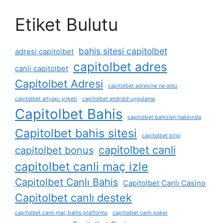
Etiket Bulutu
bahis sitesi capitolbet
adresi capitolbet
capitolbet adres
canli capitolbet
Capitolbet Adresi
capitolbet adresine ne oldu
capitolbet altyapı şirketi
capitolbet android uygulama
Capitolbet Bahis
capitolbet bahisleri hakkında
Capitolbet bahis sitesi
capitolbet bilgi
capitolbet canli
capitolbet bonus
capitolbet canli maç izle
Capitolbet Canlı Bahis
Capitolbet Canlı Casino
Capitolbet canlı destek
capitolbet canlı maç bahis platformu
capitolbet canlı poker