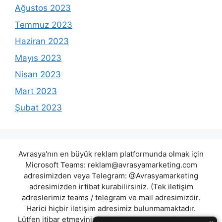
Ağustos 2023
Temmuz 2023
Haziran 2023
Mayıs 2023
Nisan 2023
Mart 2023
Şubat 2023
Avrasya'nın en büyük reklam platformunda olmak için
Microsoft Teams:
reklam@avrasyamarketing.com
adresimizden veya Telegram: @Avrasyamarketing
adresimizden irtibat kurabilirsiniz. (Tek iletişim
adreslerimiz teams / telegram ve mail adresimizdir.
Harici hiçbir iletişim adresimiz bulunmamaktadır.
Lütfen itibar etmeyiniz.) Türkiye yasalarına göre 7258