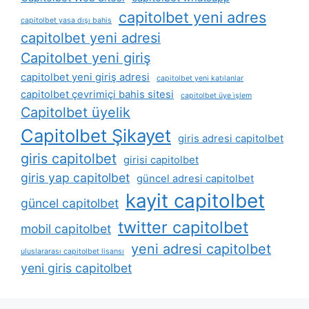
capitolbet yeni adres
capitolbet yasa dışı bahis
capitolbet yeni adresi
Capitolbet yeni giriş
capitolbet yeni giriş adresi
capitolbet yeni katılanlar
capitolbet çevrimiçi bahis sitesi
capitolbet üye i̇şlem
Capitolbet üyelik
Capitolbet Şikayet
giris adresi capitolbet
giris capitolbet
girisi capitolbet
giris yap capitolbet
güncel adresi capitolbet
kayit capitolbet
güncel capitolbet
twitter capitolbet
mobil capitolbet
yeni adresi capitolbet
uluslararası capitolbet lisansı
yeni giris capitolbet