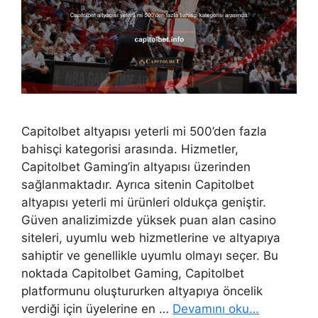
Capitolbet altyapısı yeterli mi 500’den fazla
bahisçi kategorisi arasında. Hizmetler,
Capitolbet Gaming’in altyapısı üzerinden
sağlanmaktadır. Ayrıca sitenin Capitolbet
altyapısı yeterli mi ürünleri oldukça geniştir.
Güven analizimizde yüksek puan alan casino
siteleri, uyumlu web hizmetlerine ve altyapıya
sahiptir ve genellikle uyumlu olmayı seçer. Bu
noktada Capitolbet Gaming, Capitolbet
platformunu oluştururken altyapıya öncelik
verdiği için üyelerine en …
Devamını oku…