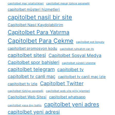
capitolbet maç i̇statistikleri
capitolbet mesaj türkçe seçeneği
capitolbet müşteri hizmetleri
capitolbet nasil bir site
Capitolbet Nasıl Kaydolabilirim
Capitolbet Para Yatırma
Capitolbet Para Çekme
capitolbet pot boyutu
capitolbet promosyon kodu
capitolbet ruhsatım var mı
capitolbet sitesi
Capitolbet Sosyal Medya
Capitolbet spor bahisleri
capitolbet sürekli i̇zlenme
capitolbet telegram
capitolbet tv
capitolbet tv canli maç
capitolbet tv canli maç izle
Capitolbet Twitter
capitolbet tv izle
capitolbet türkiye seçeneği
capitolbet web site giriş i̇şlemleri
Capitolbet Web Sitesi
capitolbet whatsapp
capitolbet yeni adres
capitolbet yasa dışı bahis
capitolbet yeni adresi