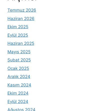
Temmuz 2026
Haziran 2026
Ekim 2025
Eylül 2025
Haziran 2025
Mayıs 2025
Şubat 2025
Ocak 2025
Aralık 2024
Kasım 2024
Ekim 2024
Eylül 2024
Ağustos 2024