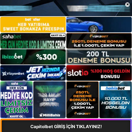
×
Capitolbet GİRİŞ İÇİN TIKLAYINIZ!