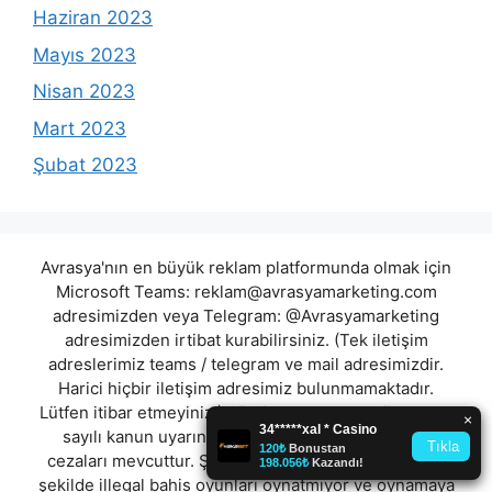
Haziran 2023
Mayıs 2023
Nisan 2023
Mart 2023
Şubat 2023
Avrasya'nın en büyük reklam platformunda olmak için
Microsoft Teams:
reklam@avrasyamarketing.com
adresimizden veya Telegram: @Avrasyamarketing
adresimizden irtibat kurabilirsiniz. (Tek iletişim
adreslerimiz teams / telegram ve mail adresimizdir.
Harici hiçbir iletişim adresimiz bulunmamaktadır.
Lütfen itibar etmeyiniz.) Türkiye yasalarına göre 7258
sayılı kanun uyarınca yasa dışı bahis oynamanın
cezaları mevcuttur. Şu an bulunduğunuz site hiç bir
şekilde illegal bahis oyunları oynatmıyor ve oynamaya