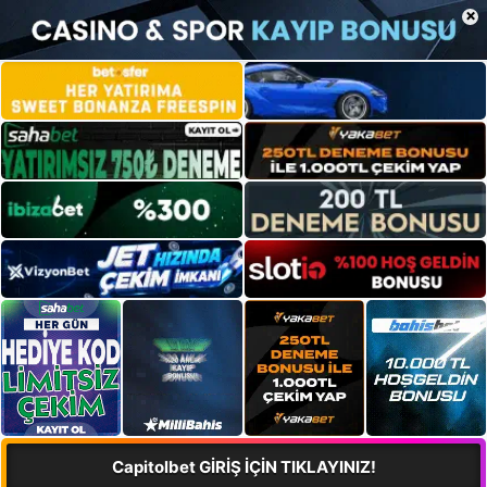
×
Capitolbet GİRİŞ İÇİN TIKLAYINIZ!