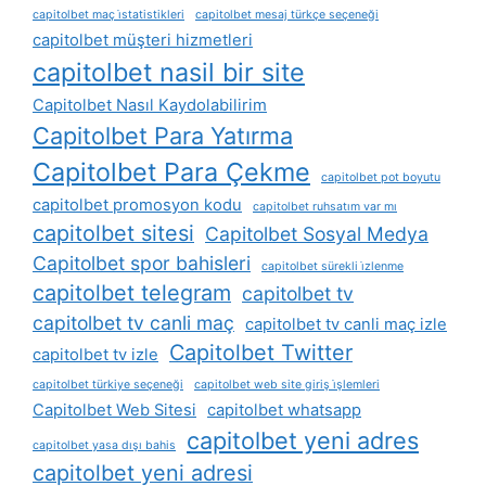
capitolbet maç i̇statistikleri
capitolbet mesaj türkçe seçeneği
capitolbet müşteri hizmetleri
capitolbet nasil bir site
Capitolbet Nasıl Kaydolabilirim
Capitolbet Para Yatırma
Capitolbet Para Çekme
capitolbet pot boyutu
capitolbet promosyon kodu
capitolbet ruhsatım var mı
capitolbet sitesi
Capitolbet Sosyal Medya
Capitolbet spor bahisleri
capitolbet sürekli i̇zlenme
capitolbet telegram
capitolbet tv
capitolbet tv canli maç
capitolbet tv canli maç izle
Capitolbet Twitter
capitolbet tv izle
capitolbet türkiye seçeneği
capitolbet web site giriş i̇şlemleri
Capitolbet Web Sitesi
capitolbet whatsapp
capitolbet yeni adres
capitolbet yasa dışı bahis
capitolbet yeni adresi