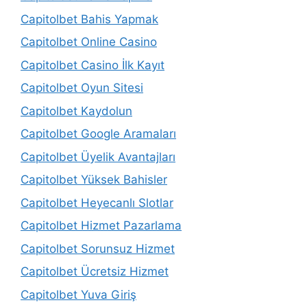
Capitolbet Bahis Yapmak
Capitolbet Online Casino
Capitolbet Casino İlk Kayıt
Capitolbet Oyun Sitesi
Capitolbet Kaydolun
Capitolbet Google Aramaları
Capitolbet Üyelik Avantajları
Capitolbet Yüksek Bahisler
Capitolbet Heyecanlı Slotlar
Capitolbet Hizmet Pazarlama
Capitolbet Sorunsuz Hizmet
Capitolbet Ücretsiz Hizmet
Capitolbet Yuva Giriş