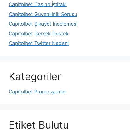
Capitolbet Casino İştiraki
Capitolbet Güvenilirlik Sorusu
Capitolbet Şikayet İncelemesi
Capitolbet Gerçek Destek
Capitolbet Twitter Nedeni
Kategoriler
Capitolbet Promosyonlar
Etiket Bulutu