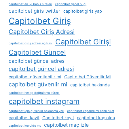
capitolbet en i̇yi bahis siteleri
capitolbet genel bilgi
capitolbet giris twitter
capitolbet giris yap
Capitolbet Giriş
Capitolbet Giriş Adresi
Capitolbet Girişi
capitolbet giriş adresi açık mı
Capitolbet Güncel
capitolbet güncel adres
capitolbet güncel adresi
capitolbet güvenilebilir mi
Capitolbet Güvenilir Mi
capitolbet güvenlir mi
capitolbet hakkında
capitolbet hesap doğrulama süreci
capitolbet instagram
capitolbet i̇çin güvenilir saklanma yeri
capitolbet kapandı mı canlı rulet
capitolbet kayit
Capitolbet kayıt
capitolbet kaç oldu
capitolbet maç izle
capitolbet kovuldu mu