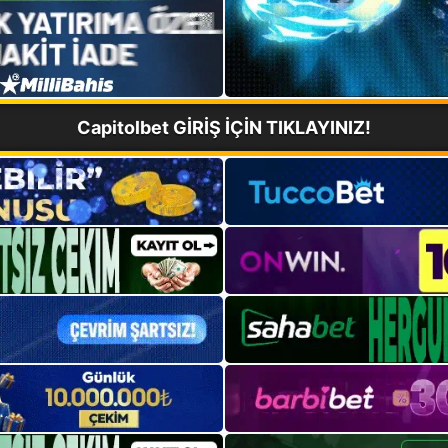
Capitolbet GİRİŞ İÇİN TIKLAYINIZ!