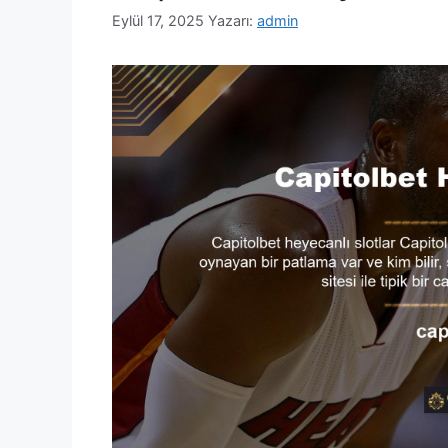
Eylül 17, 2025
Yazarı:
admin