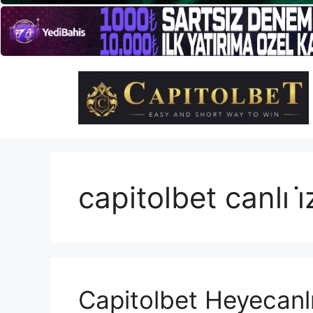
İçeriğe
atla
capitolbet canlı i
Capitolbet Heyecanlı