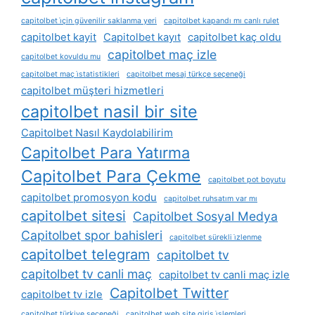
capitolbet i̇çin güvenilir saklanma yeri
capitolbet kapandı mı canlı rulet
capitolbet kayit
Capitolbet kayıt
capitolbet kaç oldu
capitolbet maç izle
capitolbet kovuldu mu
capitolbet maç i̇statistikleri
capitolbet mesaj türkçe seçeneği
capitolbet müşteri hizmetleri
capitolbet nasil bir site
Capitolbet Nasıl Kaydolabilirim
Capitolbet Para Yatırma
Capitolbet Para Çekme
capitolbet pot boyutu
capitolbet promosyon kodu
capitolbet ruhsatım var mı
capitolbet sitesi
Capitolbet Sosyal Medya
Capitolbet spor bahisleri
capitolbet sürekli i̇zlenme
capitolbet telegram
capitolbet tv
capitolbet tv canli maç
capitolbet tv canli maç izle
Capitolbet Twitter
capitolbet tv izle
capitolbet türkiye seçeneği
capitolbet web site giriş i̇şlemleri