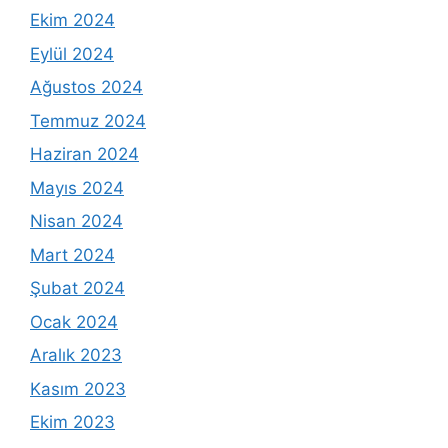
Ekim 2024
Eylül 2024
Ağustos 2024
Temmuz 2024
Haziran 2024
Mayıs 2024
Nisan 2024
Mart 2024
Şubat 2024
Ocak 2024
Aralık 2023
Kasım 2023
Ekim 2023