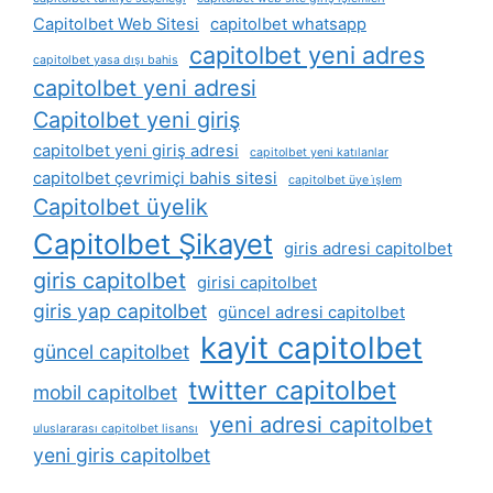
Capitolbet Web Sitesi
capitolbet whatsapp
capitolbet yeni adres
capitolbet yasa dışı bahis
capitolbet yeni adresi
Capitolbet yeni giriş
capitolbet yeni giriş adresi
capitolbet yeni katılanlar
capitolbet çevrimiçi bahis sitesi
capitolbet üye i̇şlem
Capitolbet üyelik
Capitolbet Şikayet
giris adresi capitolbet
giris capitolbet
girisi capitolbet
giris yap capitolbet
güncel adresi capitolbet
kayit capitolbet
güncel capitolbet
twitter capitolbet
mobil capitolbet
yeni adresi capitolbet
uluslararası capitolbet lisansı
yeni giris capitolbet