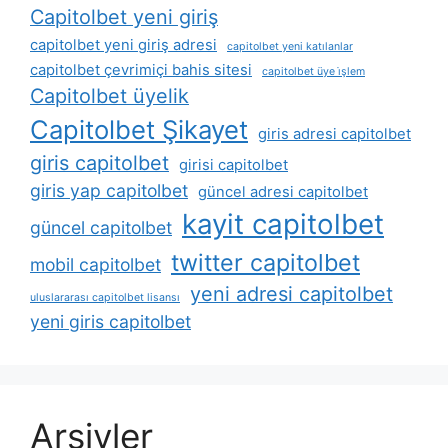
Capitolbet yeni giriş
capitolbet yeni giriş adresi
capitolbet yeni katılanlar
capitolbet çevrimiçi bahis sitesi
capitolbet üye i̇şlem
Capitolbet üyelik
Capitolbet Şikayet
giris adresi capitolbet
giris capitolbet
girisi capitolbet
giris yap capitolbet
güncel adresi capitolbet
kayit capitolbet
güncel capitolbet
twitter capitolbet
mobil capitolbet
yeni adresi capitolbet
uluslararası capitolbet lisansı
yeni giris capitolbet
Arşivler