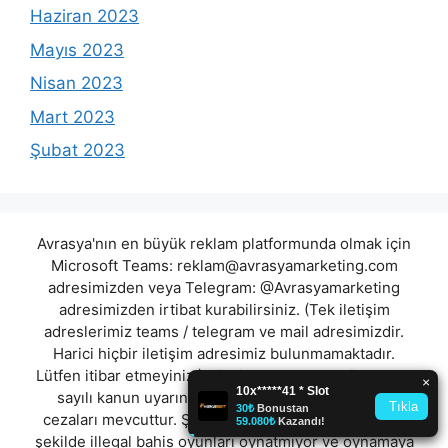
Haziran 2023
Mayıs 2023
Nisan 2023
Mart 2023
Şubat 2023
Avrasya'nın en büyük reklam platformunda olmak için
Microsoft Teams:
reklam@avrasyamarketing.com
adresimizden veya Telegram: @Avrasyamarketing
adresimizden irtibat kurabilirsiniz. (Tek iletişim
adreslerimiz teams / telegram ve mail adresimizdir.
Harici hiçbir iletişim adresimiz bulunmamaktadır.
Lütfen itibar etmeyiniz.) Türkiye yasalarına göre 7258
sayılı kanun uyarınca yasa dışı bahis oynamanın
cezaları mevcuttur. Şu an bulunduğunuz site hiç bir
şekilde illegal bahis oyunları oynatmıyor ve oynamaya