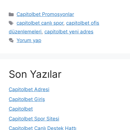
Kategoriler
Capitolbet Promosyonlar
Etiketler
capitolbet canlı spor
,
capitolbet ofis
düzenlemeleri
,
capitolbet yeni adres
Yorum yap
Son Yazılar
Capitolbet Adresi
Capitolbet Giriş
Capitolbet
Capitolbet Spor Sitesi
Capitolbet Canlı Destek Hattı