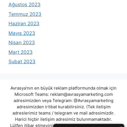
Ağustos 2023
Temmuz 2023
Haziran 2023
Mayıs 2023
Nisan 2023
Mart 2023
Şubat 2023
Avrasya'nın en büyük reklam platformunda olmak için
Microsoft Teams:
reklam@avrasyamarketing.com
adresimizden veya Telegram: @Avrasyamarketing
adresimizden irtibat kurabilirsiniz. (Tek iletişim
adreslerimiz teams / telegram ve mail adresimizdir.
Harici hiçbir iletişim adresimiz bulunmamaktadır.
Lütfen itibar etmeyiniz.) Türkiye yasalarına göre 7258