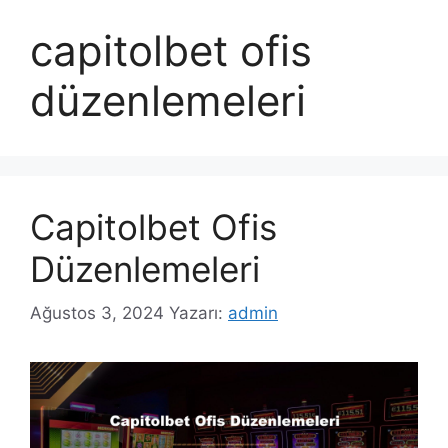
capitolbet ofis
düzenlemeleri
Capitolbet Ofis
Düzenlemeleri
Ağustos 3, 2024
Yazarı:
admin