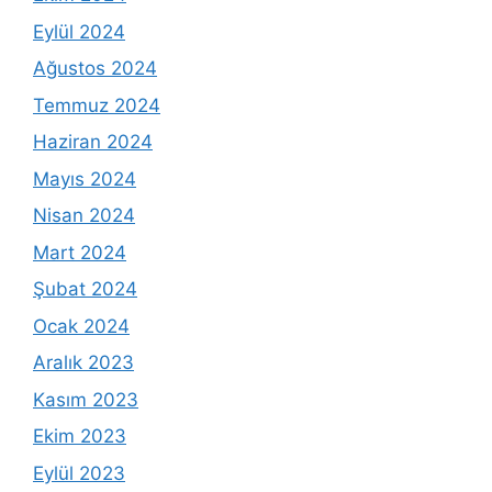
Eylül 2024
Ağustos 2024
Temmuz 2024
Haziran 2024
Mayıs 2024
Nisan 2024
Mart 2024
Şubat 2024
Ocak 2024
Aralık 2023
Kasım 2023
Ekim 2023
Eylül 2023