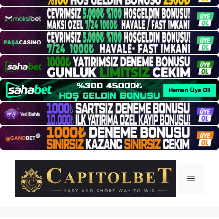
İçeriğe
atla
Menü