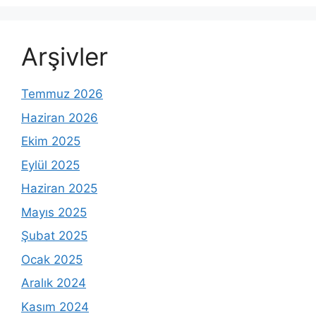
Arşivler
Temmuz 2026
Haziran 2026
Ekim 2025
Eylül 2025
Haziran 2025
Mayıs 2025
Şubat 2025
Ocak 2025
Aralık 2024
Kasım 2024