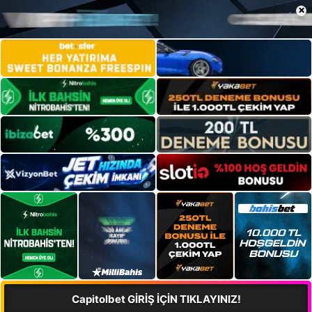
×
Capitolbet GİRİŞ İÇİN TIKLAYINIZ!