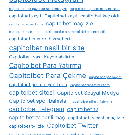
capitolbet i̇çin güvenilir saklanma yeri
capitolbet kapandı mı canlı rulet
capitolbet kayit
Capitolbet kayıt
capitolbet kaç oldu
capitolbet maç izle
capitolbet kovuldu mu
capitolbet maç i̇statistikleri
capitolbet mesaj türkçe seçeneği
capitolbet müşteri hizmetleri
capitolbet nasil bir site
Capitolbet Nasıl Kaydolabilirim
Capitolbet Para Yatırma
Capitolbet Para Çekme
capitolbet pot boyutu
capitolbet promosyon kodu
capitolbet ruhsatım var mı
capitolbet sitesi
Capitolbet Sosyal Medya
Capitolbet spor bahisleri
capitolbet sürekli i̇zlenme
capitolbet telegram
capitolbet tv
capitolbet tv canli maç
capitolbet tv canli maç izle
Capitolbet Twitter
capitolbet tv izle
capitolbet türkiye seçeneği
capitolbet web site giriş i̇şlemleri