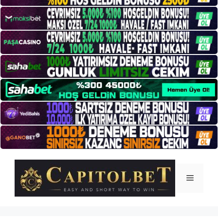
İçeriğe
atla
Menü