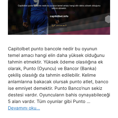
Capitolbet punto bancole nedir bu oyunun
temel amacı hangi elin daha yüksek olduğunu
tahmin etmektir. Yüksek ödeme olasılığına ek
olarak, Punto (Oyuncu) ve Bancor (Banka)
çekiliş olasılığı da tahmin edilebilir. Kelime
anlamlarına bakacak olursak punto atlet, banco
ise emniyet demektir. Punto Banco’nun sekiz
destesi vardır. Oyuncuların bahis oynayabileceği
5 alan vardır. Tüm oyunlar gibi Punto …
Devamını oku…