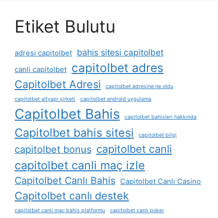
Etiket Bulutu
bahis sitesi capitolbet
adresi capitolbet
capitolbet adres
canli capitolbet
Capitolbet Adresi
capitolbet adresine ne oldu
capitolbet altyapı şirketi
capitolbet android uygulama
Capitolbet Bahis
capitolbet bahisleri hakkında
Capitolbet bahis sitesi
capitolbet bilgi
capitolbet canli
capitolbet bonus
capitolbet canli maç izle
Capitolbet Canlı Bahis
Capitolbet Canlı Casino
Capitolbet canlı destek
capitolbet canlı maç bahis platformu
capitolbet canlı poker