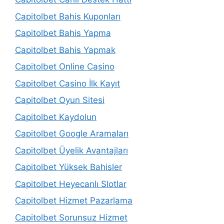
Capitolbet Bahis Kuponları
Capitolbet Bahis Yapma
Capitolbet Bahis Yapmak
Capitolbet Online Casino
Capitolbet Casino İlk Kayıt
Capitolbet Oyun Sitesi
Capitolbet Kaydolun
Capitolbet Google Aramaları
Capitolbet Üyelik Avantajları
Capitolbet Yüksek Bahisler
Capitolbet Heyecanlı Slotlar
Capitolbet Hizmet Pazarlama
Capitolbet Sorunsuz Hizmet