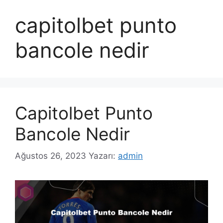
capitolbet punto
bancole nedir
Capitolbet Punto
Bancole Nedir
Ağustos 26, 2023
Yazarı:
admin