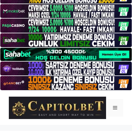
İçeriğe
atla
Menü