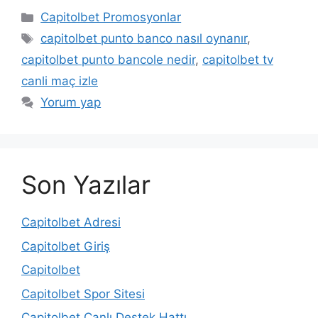
Kategoriler
Capitolbet Promosyonlar
Etiketler
capitolbet punto banco nasıl oynanır
,
capitolbet punto bancole nedir
,
capitolbet tv
canli maç izle
Yorum yap
Son Yazılar
Capitolbet Adresi
Capitolbet Giriş
Capitolbet
Capitolbet Spor Sitesi
Capitolbet Canlı Destek Hattı