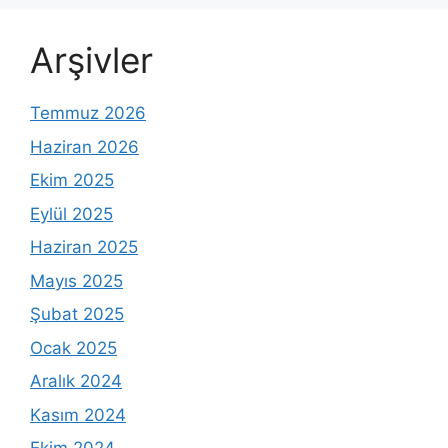
Arşivler
Temmuz 2026
Haziran 2026
Ekim 2025
Eylül 2025
Haziran 2025
Mayıs 2025
Şubat 2025
Ocak 2025
Aralık 2024
Kasım 2024