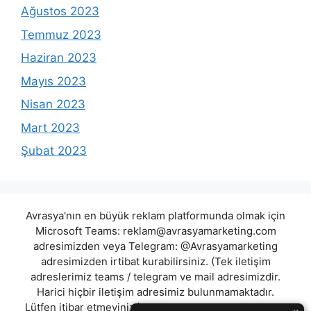
Ağustos 2023
Temmuz 2023
Haziran 2023
Mayıs 2023
Nisan 2023
Mart 2023
Şubat 2023
Avrasya'nın en büyük reklam platformunda olmak için
Microsoft Teams:
reklam@avrasyamarketing.com
adresimizden veya Telegram: @Avrasyamarketing
adresimizden irtibat kurabilirsiniz. (Tek iletişim
adreslerimiz teams / telegram ve mail adresimizdir.
Harici hiçbir iletişim adresimiz bulunmamaktadır.
Lütfen itibar etmeyiniz.) Türkiye yasalarına göre 7258