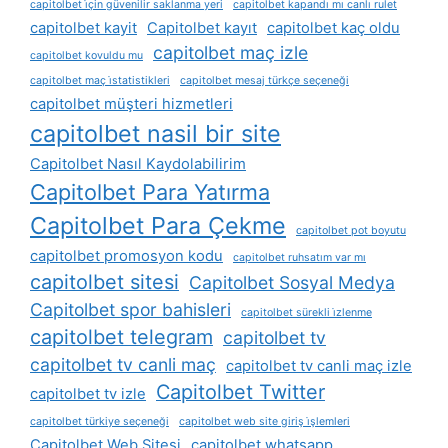
capitolbet i̇çin güvenilir saklanma yeri
capitolbet kapandı mı canlı rulet
capitolbet kayit
Capitolbet kayıt
capitolbet kaç oldu
capitolbet maç izle
capitolbet kovuldu mu
capitolbet maç i̇statistikleri
capitolbet mesaj türkçe seçeneği
capitolbet müşteri hizmetleri
capitolbet nasil bir site
Capitolbet Nasıl Kaydolabilirim
Capitolbet Para Yatırma
Capitolbet Para Çekme
capitolbet pot boyutu
capitolbet promosyon kodu
capitolbet ruhsatım var mı
capitolbet sitesi
Capitolbet Sosyal Medya
Capitolbet spor bahisleri
capitolbet sürekli i̇zlenme
capitolbet telegram
capitolbet tv
capitolbet tv canli maç
capitolbet tv canli maç izle
Capitolbet Twitter
capitolbet tv izle
capitolbet türkiye seçeneği
capitolbet web site giriş i̇şlemleri
Capitolbet Web Sitesi
capitolbet whatsapp