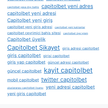
capitolbet yeni adres
capitolbet yasa dışı bahis
capitolbet yeni adresi
Capitolbet yeni giriş
capitolbet yeni giriş adresi
capitolbet yeni katılanlar
capitolbet çevrimiçi bahis sitesi
capitolbet üye i̇şlem
Capitolbet üyelik
Capitolbet Şikayet
giris adresi capitolbet
giris capitolbet
girisi capitolbet
giris yap capitolbet
güncel adresi capitolbet
kayit capitolbet
güncel capitolbet
twitter capitolbet
mobil capitolbet
yeni adresi capitolbet
uluslararası capitolbet lisansı
yeni giris capitolbet