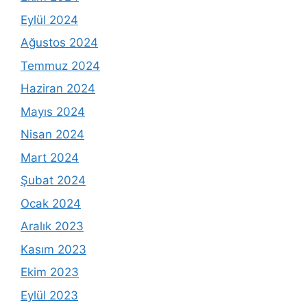
Eylül 2024
Ağustos 2024
Temmuz 2024
Haziran 2024
Mayıs 2024
Nisan 2024
Mart 2024
Şubat 2024
Ocak 2024
Aralık 2023
Kasım 2023
Ekim 2023
Eylül 2023