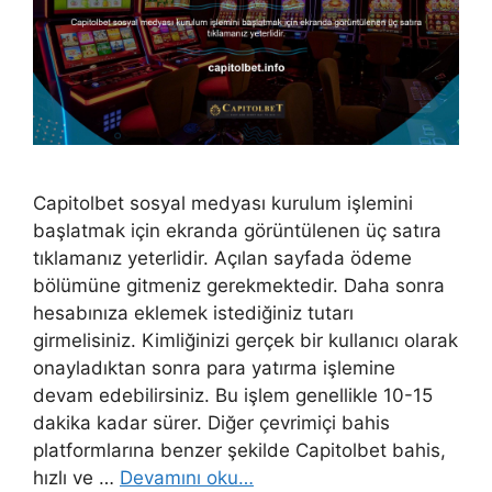
Capitolbet sosyal medyası kurulum işlemini
başlatmak için ekranda görüntülenen üç satıra
tıklamanız yeterlidir. Açılan sayfada ödeme
bölümüne gitmeniz gerekmektedir. Daha sonra
hesabınıza eklemek istediğiniz tutarı
girmelisiniz. Kimliğinizi gerçek bir kullanıcı olarak
onayladıktan sonra para yatırma işlemine
devam edebilirsiniz. Bu işlem genellikle 10-15
dakika kadar sürer. Diğer çevrimiçi bahis
platformlarına benzer şekilde Capitolbet bahis,
hızlı ve …
Devamını oku…