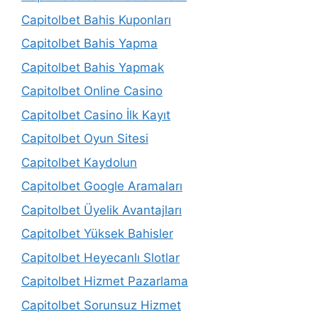
Capitolbet Bahis Kuponları
Capitolbet Bahis Yapma
Capitolbet Bahis Yapmak
Capitolbet Online Casino
Capitolbet Casino İlk Kayıt
Capitolbet Oyun Sitesi
Capitolbet Kaydolun
Capitolbet Google Aramaları
Capitolbet Üyelik Avantajları
Capitolbet Yüksek Bahisler
Capitolbet Heyecanlı Slotlar
Capitolbet Hizmet Pazarlama
Capitolbet Sorunsuz Hizmet