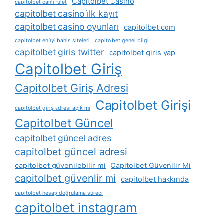
Capitolbet Casino
capitolbet canlı rulet
capitolbet casino i̇lk kayıt
capitolbet casino oyunları
capitolbet com
capitolbet en i̇yi bahis siteleri
capitolbet genel bilgi
capitolbet giris twitter
capitolbet giris yap
Capitolbet Giriş
Capitolbet Giriş Adresi
Capitolbet Girişi
capitolbet giriş adresi açık mı
Capitolbet Güncel
capitolbet güncel adres
capitolbet güncel adresi
capitolbet güvenilebilir mi
Capitolbet Güvenilir Mi
capitolbet güvenlir mi
capitolbet hakkında
capitolbet hesap doğrulama süreci
capitolbet instagram