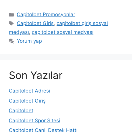
Kategoriler
Capitolbet Promosyonlar
Etiketler
Capitolbet Giriş
,
capitolbet giriş sosyal
medyası
,
capitolbet sosyal medyası
Yorum yap
Son Yazılar
Capitolbet Adresi
Capitolbet Giriş
Capitolbet
Capitolbet Spor Sitesi
Capitolbet Canlı Destek Hattı