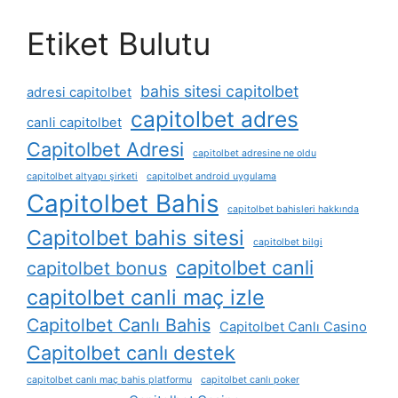
Etiket Bulutu
bahis sitesi capitolbet
adresi capitolbet
capitolbet adres
canli capitolbet
Capitolbet Adresi
capitolbet adresine ne oldu
capitolbet altyapı şirketi
capitolbet android uygulama
Capitolbet Bahis
capitolbet bahisleri hakkında
Capitolbet bahis sitesi
capitolbet bilgi
capitolbet canli
capitolbet bonus
capitolbet canli maç izle
Capitolbet Canlı Bahis
Capitolbet Canlı Casino
Capitolbet canlı destek
capitolbet canlı maç bahis platformu
capitolbet canlı poker