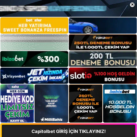
×
Capitolbet GİRİŞ İÇİN TIKLAYINIZ!