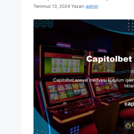
Temmuz 13, 2024
Yazarı:
admin