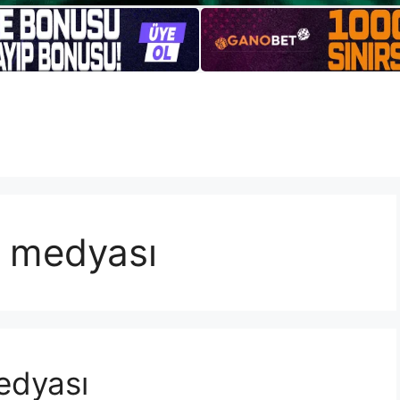
l medyası
edyası